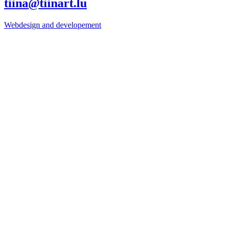
tiina@tiinart.lu
Webdesign and developement