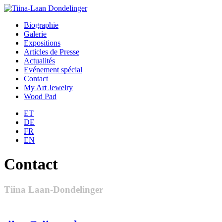
Biographie
Galerie
Expositions
Articles de Presse
Actualités
Evénement spécial
Contact
My Art Jewelry
Wood Pad
ET
DE
FR
EN
Contact
Tiina Laan-Dondelinger